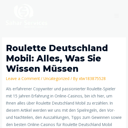
Skip
to
content
Main
Men
Roulette Deutschland
Mobil: Alles, Was Sie
Wissen Müssen
Leave a Comment
/
Uncategorized
/ By
xtw183875528
Als erfahrener Copywriter und passionierter Roulette-Spieler
mit 15 Jahren Erfahrung in Online-Casinos, bin ich hier, um
Ihnen alles über Roulette Deutschland Mobil zu erzählen. In
diesem Artikel werden wir uns mit den Spielregeln, den Vor-
und Nachteilen, den Auszahlungen, Tipps zum Gewinnen sowie
den besten Online-Casinos für Roulette Deutschland
Mobil