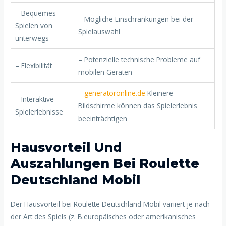
– Bequemes
– Mögliche Einschränkungen bei der
Spielen von
Spielauswahl
unterwegs
– Potenzielle technische Probleme auf
– Flexibilität
mobilen Geräten
–
generatoronline.de
Kleinere
– Interaktive
Bildschirme können das Spielerlebnis
Spielerlebnisse
beeinträchtigen
Hausvorteil Und
Auszahlungen Bei Roulette
Deutschland Mobil
Der Hausvorteil bei Roulette Deutschland Mobil variiert je nach
der Art des Spiels (z. B.europäisches oder amerikanisches