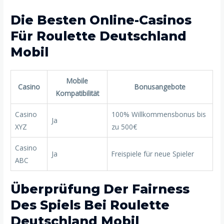
Die Besten Online-Casinos
Für Roulette Deutschland
Mobil
Mobile
Casino
Bonusangebote
Kompatibilität
Casino
100% Willkommensbonus bis
Ja
XYZ
zu 500€
Casino
Ja
Freispiele für neue Spieler
ABC
Überprüfung Der Fairness
Des Spiels Bei Roulette
Deutschland Mobil