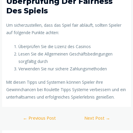
Überprüfung Der Fairness
Des Spiels
Um sicherzustellen, dass das Spiel fair abläuft, sollten Spieler
auf folgende Punkte achten:
Überprüfen Sie die Lizenz des Casinos
Lesen Sie die Allgemeinen Geschäftsbedingungen
sorgfältig durch
Verwenden Sie nur sichere Zahlungsmethoden
Mit diesen Tipps und Systemen können Spieler ihre
Gewinnchancen bei Roulette Tipps Systeme verbessern und ein
unterhaltsames und erfolgreiches Spielerlebnis genießen.
Post
←
Previous Post
Next Post
→
navigation